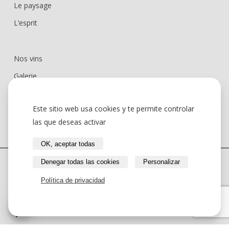
Le paysage
L’esprit
Nos vins
Galerie
Actualités
Este sitio web usa cookies y te permite controlar
Contact
las que deseas activar
OK, aceptar todas
Denegar todas las cookies
Personalizar
L'abus d'alcool est dangereux pour la santé, à consommer
avec modération.
Política de privacidad
Domaine Vaquer 2024, tous droits réservés.
facebook