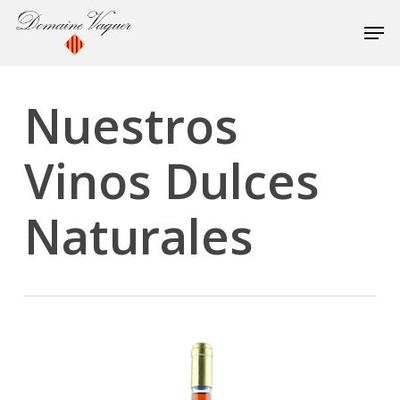
Skip
to
Close
main
Menu
content
Nuestros
Vinos Dulces
Naturales