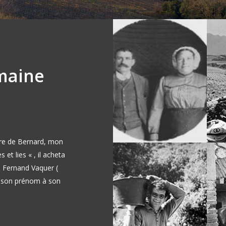
omaine
père de Bernard, mon
et lies « , il acheta
e Fernand Vaquer (
né son prénom à son