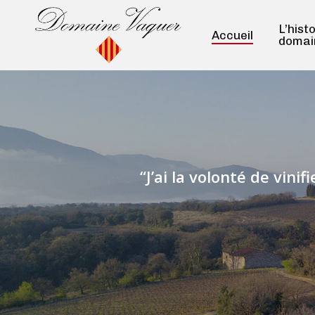
Skip
to
L’hist
Accueil
domai
main
content
“
J’ai la volonté de vini