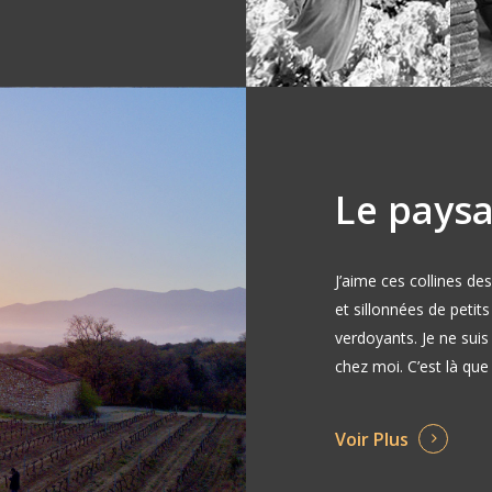
Le pays
J’aime ces collines de
et sillonnées de petit
verdoyants. Je ne suis 
chez moi. C’est là que 
Voir Plus