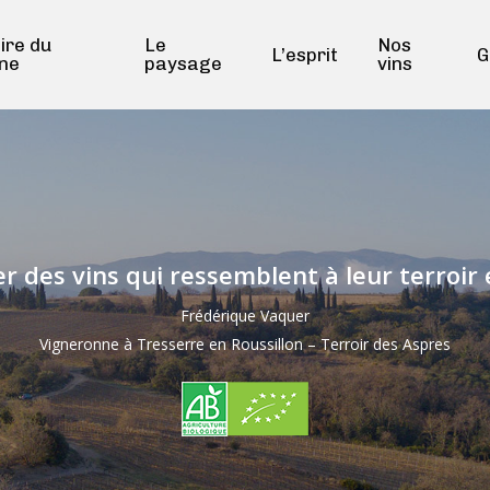
oire du
Le
Nos
L’esprit
G
ne
paysage
vins
fier des vins qui ressemblent à leur terro
Frédérique Vaquer
Vigneronne à Tresserre en Roussillon – Terroir des Aspres