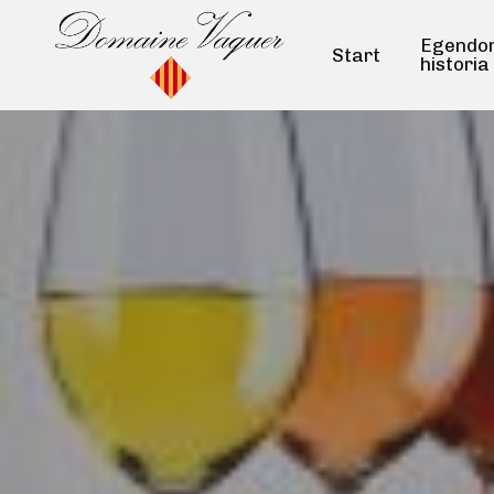
Skip
to
Egendo
Start
historia
main
content