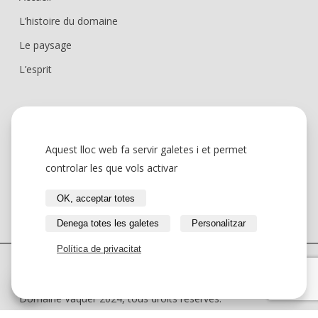
L’histoire du domaine
Le paysage
L’esprit
Nos vins
Galerie
Aquest lloc web fa servir galetes i et permet
Actualités
controlar les que vols activar
Contact
OK, acceptar totes
Denega totes les galetes
Personalitzar
Política de privacitat
L'abus d'alcool est dangereux pour la santé, à consommer
avec modération.
Domaine Vaquer 2024, tous droits réservés.